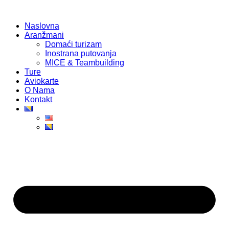
Skip
to
Naslovna
content
Aranžmani
Domaći turizam
Inostrana putovanja
MICE & Teambuilding
Ture
Aviokarte
O Nama
Kontakt